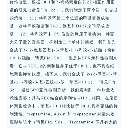
修饰改造。根据Hit 1和P-钙粘素蛋白的2D相互作用图
谱的研究（请见Fig. 2c），我们制定了两个进一步合成
的策略：（1）将吲哚环第二个位置的甲基替换成羧
基，这将导致羧基和R68，氨基和D137之间形成盐
桥；（2）将吲哚环中 C5 位置的氯原子替换为一种更
大分子量的官能团，抑制第二个单体的接近。我们首先
合成了3-(2-氨基乙基)-5-苯基-1H-吲哚-2-羧酸（简称
Hit 1-羧酸，请见Fig. 5b），但是从SPR亲和性检测来
看，它与REC12的亲和性并不优于Hit 1，也不具备细
胞聚集抑制效应。接下来，我们合成了 2-(2-甲基-5-苯
基-1H-吲哚-3-基)乙烷-1-胺（苯基-Hit 1）（请见Fig.
5b)。通过SPR互作检测分析，我们观测到一种剂量依
赖性应答；其与REC结合的亲和性与Hit 1相同。在脂质
体聚集检测中，苯基-Hit 1相比较于Hit 1,具有更强的抑
制活性。tryptamine, auxin 和 tryptophan对聚集效
应影响较小（请见Fig. 5c）。Tryptamine 不具有大的