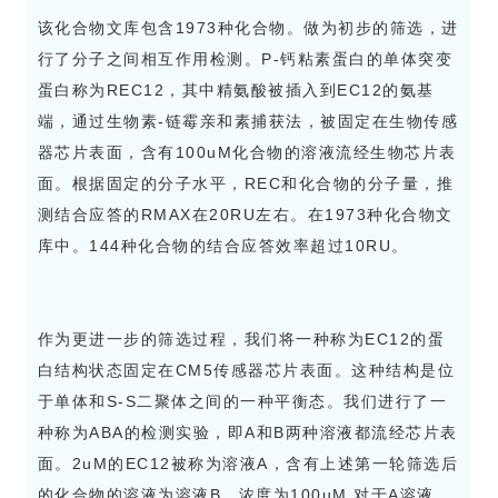
该化合物文库包含1973种化合物。做为初步的筛选，进
行了分子之间相互作用检测。P-钙粘素蛋白的单体突变
蛋白称为REC12，其中精氨酸被插入到EC12的氨基
端，通过生物素-链霉亲和素捕获法，被固定在生物传感
器芯片表面，含有100uM化合物的溶液流经生物芯片表
面。根据固定的分子水平，REC和化合物的分子量，推
测结合应答的RMAX在20RU左右。在1973种化合物文
库中。144种化合物的结合应答效率超过10RU。
作为更进一步的筛选过程，我们将一种称为EC12的蛋
白结构状态固定在CM5传感器芯片表面。这种结构是位
于单体和S-S二聚体之间的一种平衡态。我们进行了一
种称为ABA的检测实验，即A和B两种溶液都流经芯片表
面。2uM的EC12被称为溶液A，含有上述第一轮筛选后
的化合物的溶液为溶液B，浓度为100uM.对于A溶液，