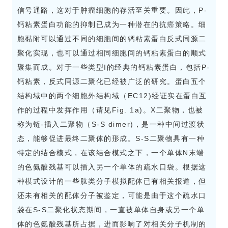
信号通路，这对于肿瘤细胞的存活至关重要。因此，P-
钙粘素蛋白功能的抑制已成为一种潜在的抗癌策略。细
胞黏附可以通过不同的细胞间的钙粘素蛋白反式同源二
聚化实现，也可以通过相同细胞间的钙粘素蛋白的顺式
聚集而成。对于一些类型I的经典的钙粘素蛋白，包括P-
钙粘素，反式同源二聚化已经被广泛的研究。蛋白五个
结构域中的两个细胞外结构域（EC12)经证实在蛋白互
作的过程中发挥作用（请见Fig. 1a)。X二聚物，也被
称为链-插入二聚物（S-S dimer)，是一种中间过渡状
态，能够促进最终二聚体的形成。S-S二聚物具有一种
特定的结合模式，在该结合模式之下，一个单体N末端
的色氨酸残基可以插入另一个单体的疏水口袋。根据这
种模式设计的一些肽类分子模拟配体已有相关报道，但
还未有相关的配体分子被鉴定，可能是由于这个疏水口
袋在S-S二聚化状态期间，一直被单体自身或另一个单
体的色氨酸残基所占据，进而影响了对相关分子机制的