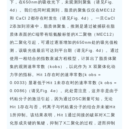
下，在650nm的吸收光下，未观测到聚集（请见Fig.
4d）。我们也同时观测到，脂质的聚集仅仅在MEC12
和 CaCl 2都存在时发生（请见Fig. 4d）。一旦CaCl
2添加到溶液中，脂质体聚集，推测是通过被捕获在脂
质体表面的C端带有组氨酸标签的X二聚物（MEC12）
的二聚化引起，可通过逐渐增加的650nm处的吸光值检
测，该吸光值最后可达到平台期（请见Fig. 4d）。通过
使用一相结合的指数衰减方程模型，计算出了脂质体聚
集的观测速率常数（kobs），以此作为 X 双聚体化动
力学的指标。Hit 1存在时的速率常数(k obs =
0.0033) 显著低于Hit 1未存在时的速率常数 (k obs =
0.0086)（请见Fig. 4e）。此处需注意，这并非是由于
钙粘分子的激活引起，因为通过DSC测量可知，无论
Hit 1存在与否，钙离子与钙粘素分子的结合并未被Hit
1所抑制。该结果表明，Hit 1通过间接的破坏对X二聚
化形成关键的氢键，抑制了X二聚化的过程，进而抑制