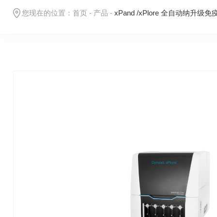
您现在的位置：
首页
-
产品
-
xPand /xPlore 全自动纳升